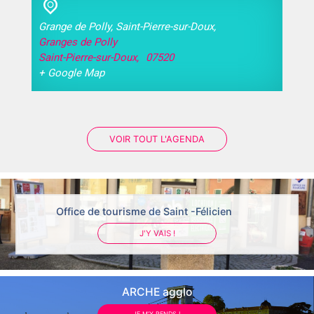
Grange de Polly, Saint-Pierre-sur-Doux,
Granges de Polly
Saint-Pierre-sur-Doux
,
07520
+ Google Map
VOIR TOUT L'AGENDA
Office de tourisme de Saint -Félicien
J'Y VAIS !
ARCHE agglo
JE M'Y RENDS !