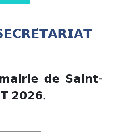
𝗘𝗖𝗥𝗘́𝗧𝗔𝗥𝗜𝗔𝗧
𝗶𝗲 𝗱𝗲 𝗦𝗮𝗶𝗻𝘁-
𝗧 𝟮𝟬𝟮𝟲.