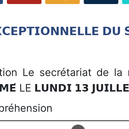
𝗖𝗘𝗣𝗧𝗜𝗢𝗡𝗡𝗘𝗟𝗟𝗘 𝗗𝗨 𝗦
n Le secrétariat de la 𝗺𝗮𝗶
𝗥𝗠𝗘́ LE 𝗟𝗨𝗡𝗗𝗜 𝟭𝟯 𝗝𝗨𝗜𝗟𝗟
préhension