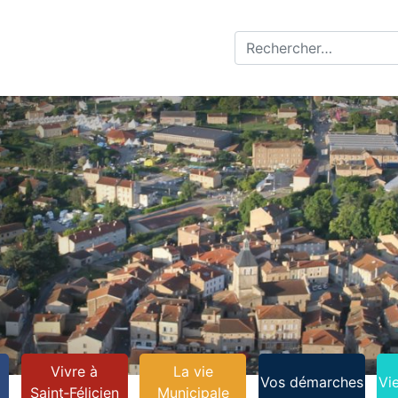
Recherche pour :
Vivre à
La vie
Vos démarches
Vi
n
Saint‑Félicien
Municipale