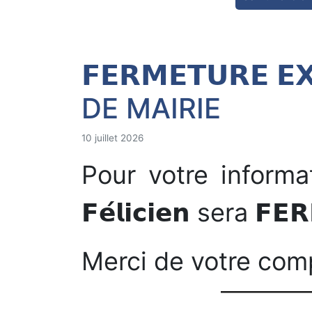
𝗙𝗘𝗥𝗠𝗘𝗧𝗨𝗥𝗘 𝗘𝗫
DE MAIRIE
10 juillet 2026
Pour votre informatio
𝗙𝗲́𝗹𝗶𝗰𝗶𝗲𝗻 sera 𝗙𝗘
Merci de votre com