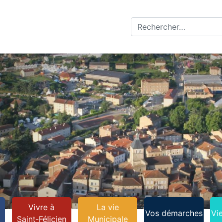
Recherche pour :
Vivre à
La vie
Vos démarches
Vi
n
Saint‑Félicien
Municipale