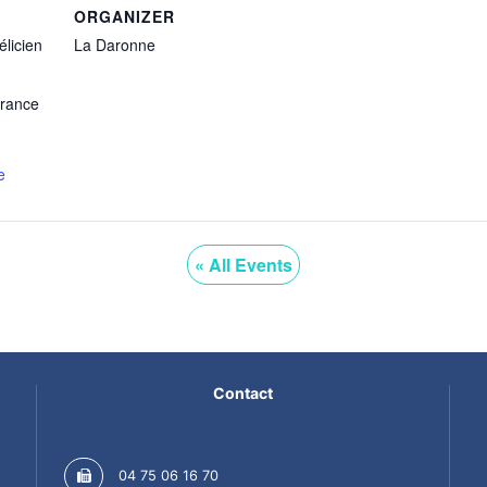
ORGANIZER
licien
La Daronne
rance
e
« All Events
Contact
04 75 06 16 70