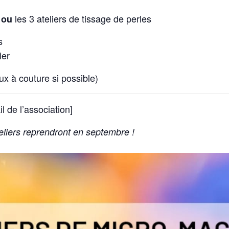
é
les 3 ateliers de tissage de perles
ou
s
ier
x à couture si possible)
l de l’association]
eliers reprendront en septembre !